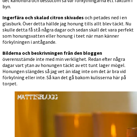
det kanonbra och dessutom så var förkylningarna ett faktum i
byn.
Ingerfära och skalad citron skivades
och petades ned i en
glasburk. Över detta hällde jag honung tills allt blev täckt. Nu
skulle detta få stå några dagar och sedan skall det vara perfekt
som honungsvatten eller honung i teet när man känner
förkylningen i antågande.
Bilderna och beskrivningen från den bloggen
överensstämde inte med min verklighet. Redan efter några
dagar vart ytan av honungen täckt av ett tunt lager mögel.
Honungen slängdes så jag vet än idag inte om det är bra vid
förkylning eller inte. Så kan det gå bakom kulisserna här på
torpet.