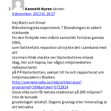
Kenneth Nyren
skriver:
4 december, 2013 kl. 20:27
Hej Matti och Stina!
Mikrobiologiska experiment..? Blandningen är säkert
stärkande
för den förkylde men måste sannolikt förtäras ganska
OMG,
som Vattenfalls reparatör uttryckte det i samband med
att
stormen Hilde släckte ner Västerbottens inland.
Idag, hör och häpna, har någon miljömedveten
radiojournalist
på P4 Västerbotten, vaknat till liv och rapporterat om
miljömassakern i Blaiken.
http://sverigesradio.se/sida/artikel.aspx?
programid=109&artikel=5722824
Gissa vilka som får betala städnotan på 200 miljoner?
Inte de kursade
gruvbolaget iallafall. Dagens gruvlag eller minerallag är
att betrakta