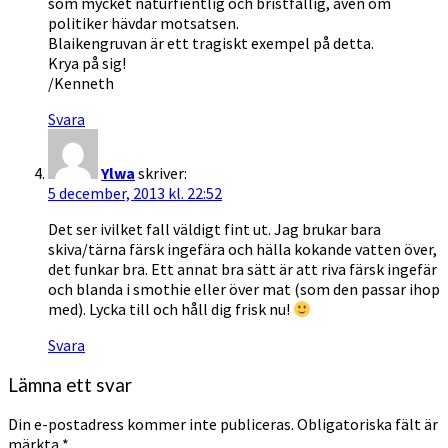
som mycket naturfientlig och bristfällig, även om
politiker hävdar motsatsen.
Blaikengruvan är ett tragiskt exempel på detta.
Krya på sig!
/Kenneth
Svara
Ylwa
skriver:
5 december, 2013 kl. 22:52
Det ser ivilket fall väldigt fint ut. Jag brukar bara
skiva/tärna färsk ingefära och hälla kokande vatten över,
det funkar bra. Ett annat bra sätt är att riva färsk ingefär
och blanda i smothie eller över mat (som den passar ihop
med). Lycka till och håll dig frisk nu!
Svara
Lämna ett svar
Din e-postadress kommer inte publiceras.
Obligatoriska fält är
märkta
*