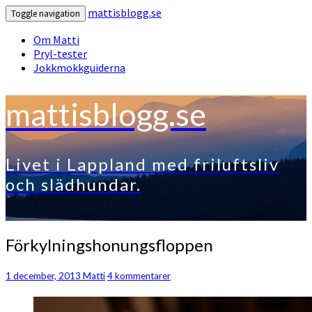
mattisblogg.se
Toggle navigation
Om Matti
Pryl-tester
Jokkmokkguiderna
mattisblogg.se
Livet i Lappland med friluftsliv
och slädhundar.
Förkylningshonungsfloppen
Förkylningshonungsfloppen
Kommentarer
1 december, 2013
Matti
4 kommentarer