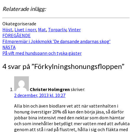
Relaterade inlägg:
Okategoriserade
Höst
,
Livet i norr
,
Mat
,
Torparliv
,
Vinter
Inläggsnavigering
FÖREGÅENDE
Filmpremiär i Jokkmokk ’De dansande andarnas skog’
NÄSTA
På vift med hundspann och tyska gäster
4 svar på ”
Förkylningshonungsfloppen
”
Christer Holmgren
skriver:
2 december, 2013 kl. 10:27
Alla bin och även biodlare vet att när vattenhalten i
honung överstiger 20% då kan den börja jäsa, så därför
jobbar bina intensivt med den nektar som dom hämtar
och som innehåller betydligt mer vatten med att avfukta
genom att stå i rad på flustret, hålla i sig och fläkta med