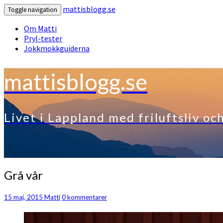
mattisblogg.se
Toggle navigation
Om Matti
Pryl-tester
Jokkmokkguiderna
mattisblogg.se
Livet i Lappland med friluftsliv oc
Grå
Grå vår
vår
Kommentarer
15 maj, 2015
Matti
0 kommentarer