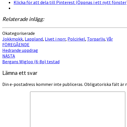
Klicka för att dela till Pinterest (Öppnas i ett nytt fönster
Relaterade inlägg:
Okategoriserade
Jokkmokk
,
Lappland
,
Livet i norr
,
Polcirkel
,
Torparliv
,
Vår
Inläggsnavigering
FÖREGÅENDE
Hedrande uppdrag
NÄSTA
Bergans Wigloo (6-8p) testad
Lämna ett svar
Din e-postadress kommer inte publiceras.
Obligatoriska fält är