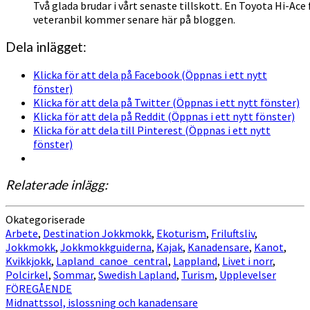
Två glada brudar i vårt senaste tillskott. En Toyota Hi-Ac
veteranbil kommer senare här på bloggen.
Dela inlägget:
Klicka för att dela på Facebook (Öppnas i ett nytt
fönster)
Klicka för att dela på Twitter (Öppnas i ett nytt fönster)
Klicka för att dela på Reddit (Öppnas i ett nytt fönster)
Klicka för att dela till Pinterest (Öppnas i ett nytt
fönster)
Relaterade inlägg:
Okategoriserade
Arbete
,
Destination Jokkmokk
,
Ekoturism
,
Friluftsliv
,
Jokkmokk
,
Jokkmokkguiderna
,
Kajak
,
Kanadensare
,
Kanot
,
Kvikkjokk
,
Lapland_canoe_central
,
Lappland
,
Livet i norr
,
Polcirkel
,
Sommar
,
Swedish Lapland
,
Turism
,
Upplevelser
Inläggsnavigering
FÖREGÅENDE
Midnattssol, islossning och kanadensare