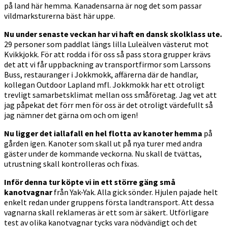
på land här hemma. Kanadensarna är nog det som passar
vildmarksturerna bäst här uppe.
Nu under senaste veckan har vi haft en dansk skolklass ute.
29 personer som paddlat längs lilla Luleälven västerut mot
Kvikkjokk. För att rodda i för oss så pass stora grupper krävs
det att vi får uppbackning av transportfirmor som Larssons
Buss, restauranger i Jokkmokk, affärerna där de handlar,
kollegan Outdoor Lapland mfl. Jokkmokk har ett otroligt
trevligt samarbetsklimat mellan oss småföretag. Jag vet att
jag påpekat det förr men för oss är det otroligt värdefullt så
jag nämner det gärna om och om igen!
Nu ligger det iallafall en hel flotta av kanoter hemma
på
gården igen. Kanoter som skall ut på nya turer med andra
gäster under de kommande veckorna. Nu skall de tvättas,
utrustning skall kontrolleras och fixas.
Inför denna tur köpte vi in ett större gäng små
kanotvagnar
från Yak-Yak. Alla gick sönder. Hjulen pajade helt
enkelt redan under gruppens första landtransport. Att dessa
vagnarna skall reklameras är ett som är säkert. Utförligare
test av olika kanotvagnar tycks vara nödvändigt och det