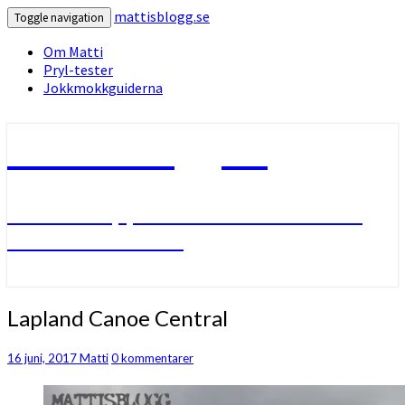
mattisblogg.se
Toggle navigation
Om Matti
Pryl-tester
Jokkmokkguiderna
mattisblogg.se
Livet i Lappland med friluftsliv
och slädhundar.
Lapland
Lapland Canoe Central
Canoe
Central
Kommentarer
16 juni, 2017
Matti
0 kommentarer