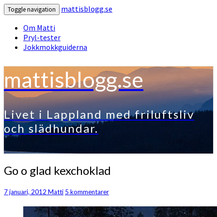
mattisblogg.se
Toggle navigation
Om Matti
Pryl-tester
Jokkmokkguiderna
mattisblogg.se
Livet i Lappland med friluftsliv
och slädhundar.
Go
Go o glad kexchoklad
o
glad
Kommentarer
7 januari, 2012
Matti
5 kommentarer
kexchoklad