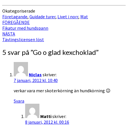
Okategoriserade
Företagande
,
Guidade turer
,
Livet i norr
,
Mat
Inläggsnavigering
FÖREGÅENDE
Fikatur med hundspann
NÄSTA
Tävlingslicensen löst
5 svar på ”
Go o glad kexchoklad
”
Niclas
skriver:
7 januari, 2012 kl. 10:40
verkar vara mer skoterkörning än hundkörning 😉
Svara
Matti
skriver:
8 januari, 2012 kl. 00:16