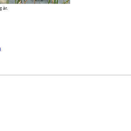
 är.
)