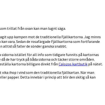
 som trillat från ovan kan man lugnt säga.
agit upp kampen mot de traditionella Fjällkartorna. Jag minns
h kan vara. Sedan de rosafärgade Fjällkartorna som fortfarande
en alltid så faller de sönder ganska snabbt.
 sidorna istället för all info som tidigare funnits på kartornas
re då de har tryck på båda sidorna och täcker större områden.
eställa kartorna billigare direkt från
Calozos kartbutik
på nätet.
t vika ihop i vind som den traditionella fjällkartan. När man
ller papper. Detta innebär i princip att blir den skitig så kan