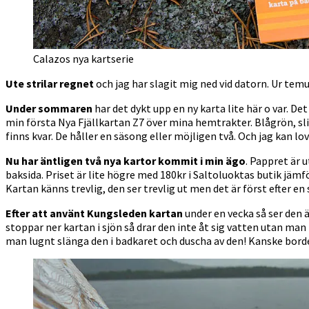
Calazos nya kartserie
Ute strilar regnet
och jag har slagit mig ned vid datorn. Ur tem
Under sommaren
har det dykt upp en ny karta lite här o var. Det
min första Nya Fjällkartan Z7 över mina hemtrakter. Blågrön, sl
finns kvar. De håller en säsong eller möjligen två. Och jag kan lo
Nu har äntligen två nya kartor kommit i min ägo
. Pappret är 
baksida. Priset är lite högre med 180kr i Saltoluoktas butik jämf
Kartan känns trevlig, den ser trevlig ut men det är först efter en
Efter att använt Kungsleden kartan
under en vecka så ser den ä
stoppar ner kartan i sjön så drar den inte åt sig vatten utan man 
man lugnt slänga den i badkaret och duscha av den! Kanske bor