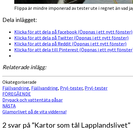
Flippa är mindre imponerad av tester ute i regnet än vad jag
Dela inlägget:
Klicka för att dela på Facebook (Öppnas i ett nytt fönster)
Klicka för att dela på Twitter (Öppnas i ett nytt fönster)
Klicka för att dela på Reddit (Öppnas i ett nytt fönster)
Klicka för att dela till Pinterest (Öppnas i ett nytt fönster
Relaterade inlägg:
Okategoriserade
Fjällvandring
,
Fjällvandring
,
Pryl-tester
,
Pryl-tester
Inläggsnavigering
FÖREGÅENDE
Drypack och vattentäta påsar
NÄSTA
Glamorlivet på de vita vidderna!
2 svar på ”
Kartor som tål Lapplandslivet
”