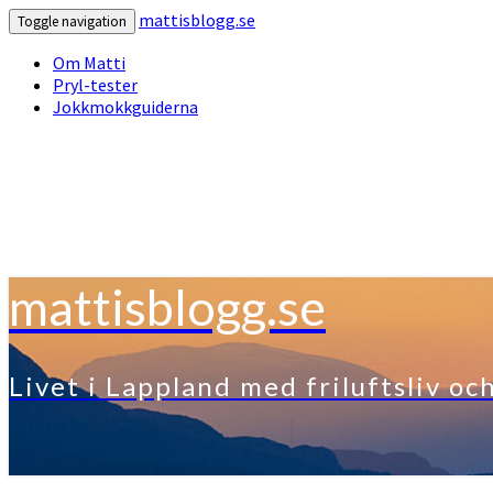
mattisblogg.se
Toggle navigation
Om Matti
Pryl-tester
Jokkmokkguiderna
mattisblogg.se
Livet i Lappland med friluftsliv oc