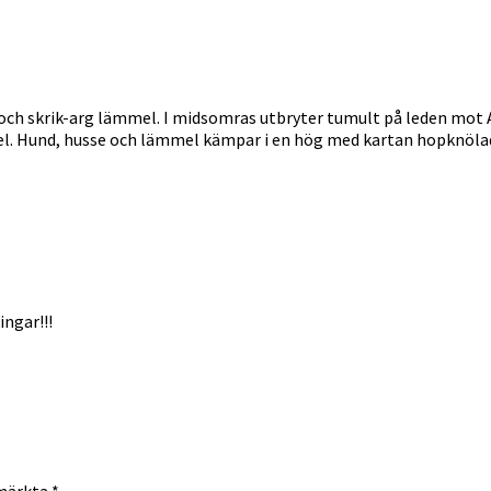
 och skrik-arg lämmel. I midsomras utbryter tumult på leden mot A
l. Hund, husse och lämmel kämpar i en hög med kartan hopknölad 
ingar!!!