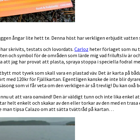
uggen ångar lite hett te. Denna höst har verkligen erbjudit vatten
 har skrivits, testats och lovordats.
Carloz
heter förlaget som nu t
iten och symbol för de områden som lärde mig vad friluftsliv är oc
va att jag har provat att plasta, spraya stoppa i speciella fodral m
utbytt mot tyvek som skall vara en plastad väv. Det är karta på båda
ört med 120kr för Fjällkartan. Egentligen kanske de inte blir dyra
 säsong som vi får veta om den verkligen är så trevlig! Du kan oxå b
nnu ut att vara oanvänd! Den är väldigt tunn och inte lika enkel at
tar helt enkelt och skakar av den eller torkar av den med en trasa e
de man tipsa Calazo om att sätta tvättråd på kartan…