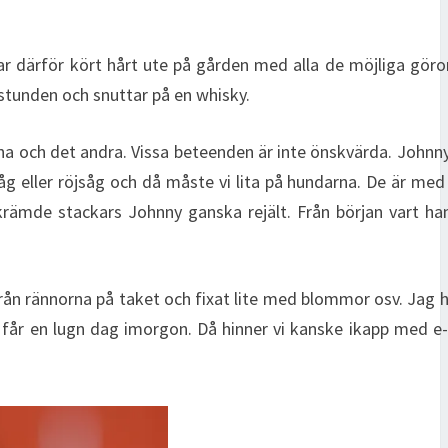
 därför kört hårt ute på gården med alla de möjliga gör
r stunden och snuttar på en whisky.
 ena och det andra. Vissa beteenden är inte önskvärda. Johnn
 eller röjsåg och då måste vi lita på hundarna. De är med 
krämde stackars Johnny ganska rejält. Från början vart h
 från rännorna på taket och fixat lite med blommor osv. Jag 
 får en lugn dag imorgon. Då hinner vi kanske ikapp med e