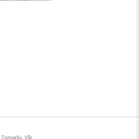
,
Torparliv
,
Vår