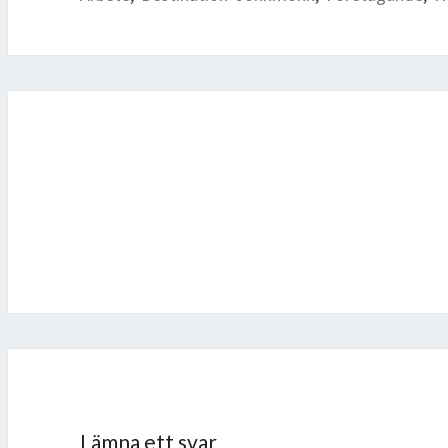
Inläggsnavigering
Lämna ett svar