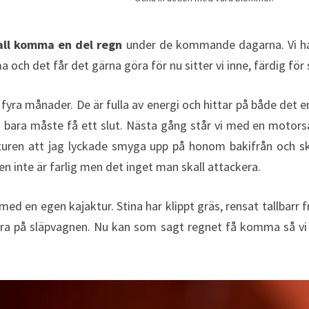
all komma en del regn
under de kommande dagarna. Vi har
 och det får det gärna göra för nu sitter vi inne, färdig fö
gt fyra månader. De är fulla av energi och hittar på både det
 bara måste få ett slut. Nästa gång står vi med en motorsåg
 turen att jag lyckade smyga upp på honom bakifrån och s
n inte är farlig men det inget man skall attackera.
med en egen kajaktur. Stina har klippt gräs, rensat tallbarr
vara på släpvagnen. Nu kan som sagt regnet få komma så vi