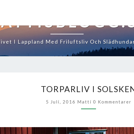
ATTISBLOGG.
Livet I Lappland Med Friluftsliv Och Slädhundar
TORPARLIV
TORPARLIV I SOLSKE
I
SOLSKEN
Kommentarer
5 Juli, 2016
Matti
0 Kommentarer