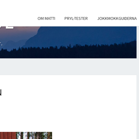
SE
OM MATTI
PRYL-TESTER
JOKKMOKKGUIDERNA
.
N