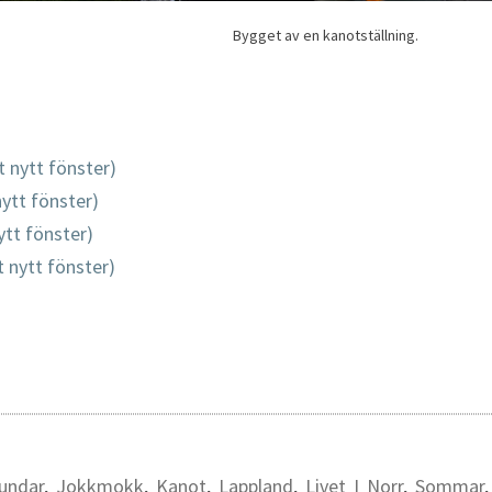
Bygget av en kanotställning.
t nytt fönster)
nytt fönster)
ytt fönster)
tt nytt fönster)
undar
,
Jokkmokk
,
Kanot
,
Lappland
,
Livet I Norr
,
Sommar