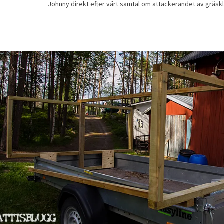
Johnny direkt efter vårt samtal om attackerandet av gräskl